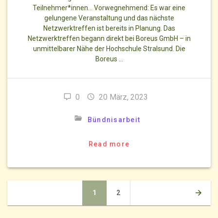
Teilnehmer*innen… Vorwegnehmend: Es war eine
gelungene Veranstaltung und das nächste
Netzwerktreffen ist bereits in Planung. Das
Netzwerktreffen begann direkt bei Boreus GmbH – in
unmittelbarer Nähe der Hochschule Stralsund. Die
Boreus …
0
20 März, 2023
Bündnisarbeit
Read more
Posts
Page
Page
1
2
navigation