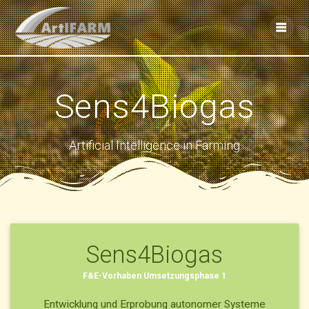
Skip
to
content
Sens4Biogas
Artificial Intelligence in Farming
Sens4Biogas
F&E-Vorhaben Umsetzungsphase 1
Entwicklung und Erprobung autonomer Systeme