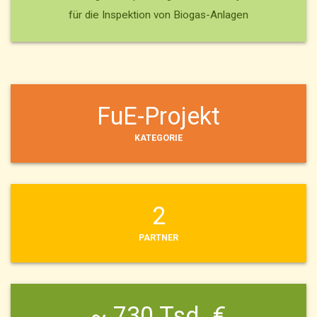
für die Inspektion von Biogas-Anlagen
FuE-Projekt
KATEGORIE
2
PARTNER
~ 730 Tsd. €