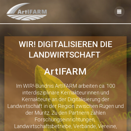
Skip
to
content
WIR! DIGITALISIEREN DIE
LANDWIRTSCHAFT
ArtIFARM
Im WIR!-Bündnis ArtIFARM arbeiten ca. 100
interdisziplinäre Kernakteurinnen und
Kernakteure an der Digitalisierung der
Landwirtschaft in der Region zwischen Rügen und
der Müritz. Zu den Partnern zählen
Forschungseinrichtungen,
Landwirtschaftsbetriebe, Verbände, Vereine,