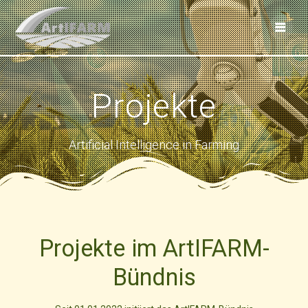
Skip
to
content
Projekte
Artificial Intelligence in Farming
Projekte im ArtIFARM-
Bündnis