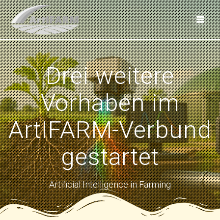
Skip
to
content
Drei weitere
Vorhaben im
ArtIFARM-Verbund
gestartet
Artificial Intelligence in Farming