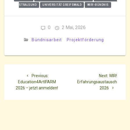
STRALSUND
UNIVERSITÄT GREIFSWALD
WIR!-BÜNDNIS
0
2 Mai, 2026
Bündnisarbeit
Projektförderung
Beitragsnavigation
Previous
Next
Previous:
Next:
WIR!
post:
post:
Education4ArtIFARM
Erfahrungsaustausch
2026 – jetzt anmelden!
2026