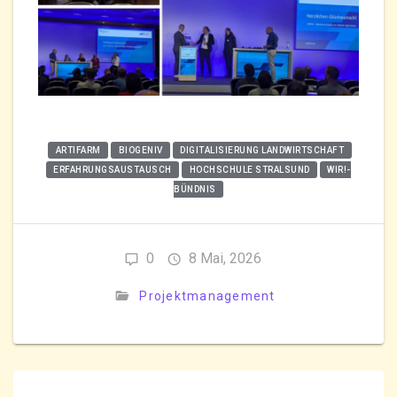
ARTIFARM
BIOGENIV
DIGITALISIERUNG LANDWIRTSCHAFT
ERFAHRUNGSAUSTAUSCH
HOCHSCHULE STRALSUND
WIR!-
BÜNDNIS
0
8 Mai, 2026
Projektmanagement
Beitragsnavigation