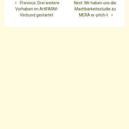
Previous
Next
Previous:
Drei weitere
Next:
Wir haben uns die
post:
post:
Vorhaben im ArtIFARM-
Machbarkeitsstudie zu
Verbund gestartet
MERA er-pitch-t