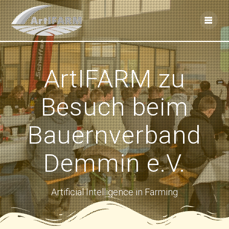
Skip
to
content
ArtIFARM zu
Besuch beim
Bauernverband
Demmin e.V.
Artificial Intelligence in Farming