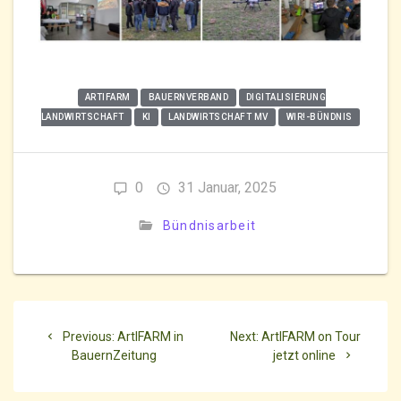
ARTIFARM
BAUERNVERBAND
DIGITALISIERUNG
LANDWIRTSCHAFT
KI
LANDWIRTSCHAFT MV
WIR!-BÜNDNIS
0
31 Januar, 2025
Bündnisarbeit
Beitragsnavigation
Previous
Next
Previous:
ArtIFARM in
Next:
ArtIFARM on Tour
post:
post:
BauernZeitung
jetzt online