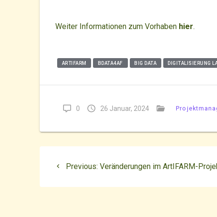
Weiter Informationen zum Vorhaben
hier
.
ARTIFARM
BDATA4AF
BIG DATA
DIGITALISIERUNG 
0
26 Januar, 2024
Projektman
Beitragsnavigatio
Previous
Previous:
Veränderungen im ArtIFARM-Proje
post: