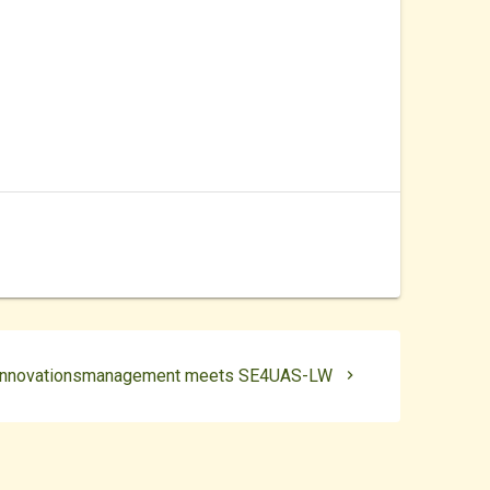
Next
Innovationsmanagement meets SE4UAS-LW
ost: