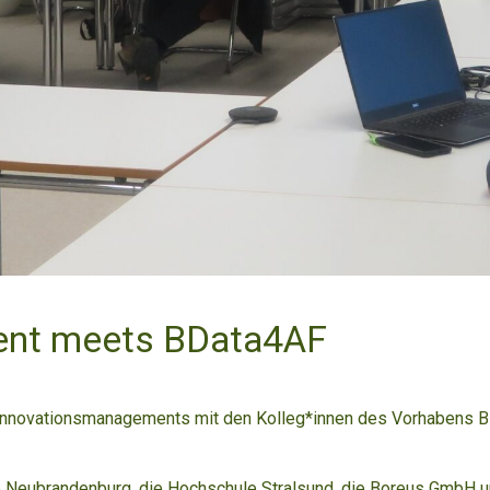
ent meets BData4AF
 Innovationsmanagements mit den Kolleg*innen des Vorhabens B
e Neubrandenburg, die Hochschule Stralsund, die Boreus GmbH