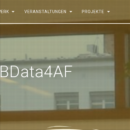
WERK
VERANSTALTUNGEN
PROJEKTE
 BData4AF