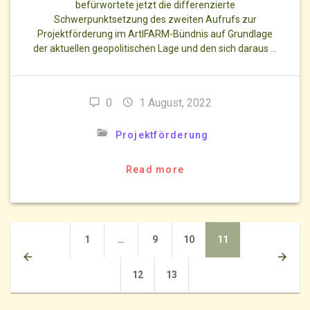
befürwortete jetzt die differenzierte
Schwerpunktsetzung des zweiten Aufrufs zur
Projektförderung im ArtIFARM-Bündnis auf Grundlage
der aktuellen geopolitischen Lage und den sich daraus …
0
1 August, 2022
Projektförderung
Read more
Posts
Page
Page
Page
Page
1
…
9
10
11
navigation
Page
Page
12
13