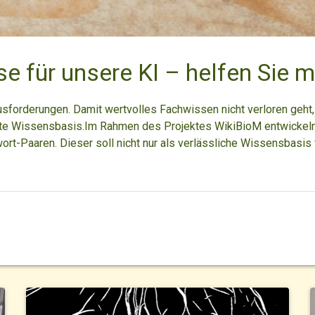
e für unsere KI – helfen Sie mi
sforderungen. Damit wertvolles Fachwissen nicht verloren geht, 
fte Wissensbasis.Im Rahmen des Projektes WikiBioM entwickeln w
ort-Paaren. Dieser soll nicht nur als verlässliche Wissensbasis