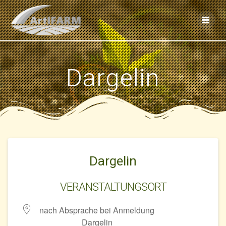
Skip
to
content
Dargelin
Dargelin
VERANSTALTUNGSORT
nach Absprache bei Anmeldung
Dargelin