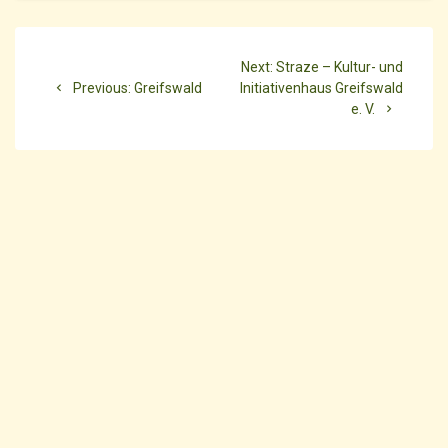
Beitragsnavigation
Next
Next:
Straze – Kultur- und
Previous
post:
Previous:
Greifswald
Initiativenhaus Greifswald
post:
e. V.