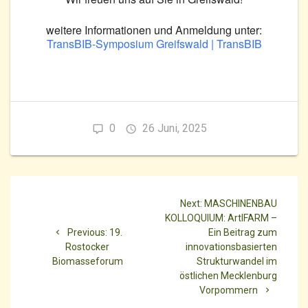
weitere Informationen und Anmeldung unter:
TransBIB-Symposium Greifswald | TransBIB
0
26 Juni, 2025
Beitragsnavigation
Next
Next:
MASCHINENBAU
post:
KOLLOQUIUM: ArtIFARM –
Previous
Previous:
19.
Ein Beitrag zum
post:
Rostocker
innovationsbasierten
Biomasseforum
Strukturwandel im
östlichen Mecklenburg
Vorpommern