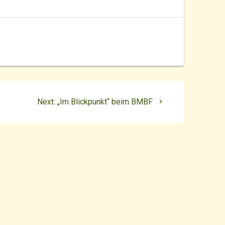
Next
Next:
„Im Blickpunkt“ beim BMBF
post: