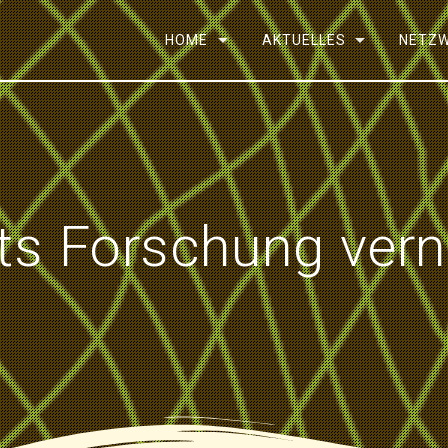
HOME
AKTUELLES
NETZ
s Forschung vern