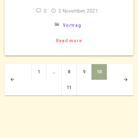
0
2 November, 2021
Vortrag
Read more
Posts
Page
Page
Page
Page
1
…
8
9
10
navigation
Page
11