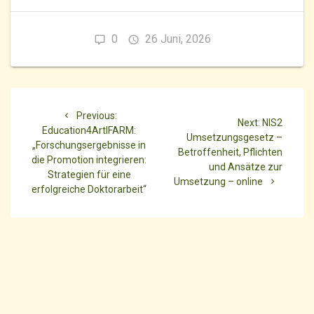
0
26 Juni, 2026
Beitragsnavigation
Previous
Previous:
Next
Next:
NIS2
post:
Education4ArtIFARM:
post:
Umsetzungsgesetz –
„Forschungsergebnisse in
Betroffenheit, Pflichten
die Promotion integrieren:
und Ansätze zur
Strategien für eine
Umsetzung – online
erfolgreiche Doktorarbeit“