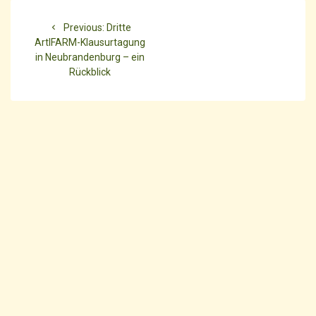
Beitragsnavigation
Previous
Previous:
Dritte
post:
ArtIFARM-Klausurtagung
in Neubrandenburg – ein
Rückblick