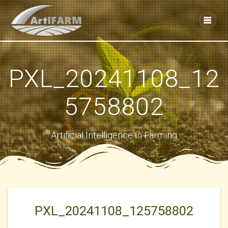
Skip
to
content
PXL_20241108_12
5758802
Artificial Intelligence in Farming
PXL_20241108_125758802