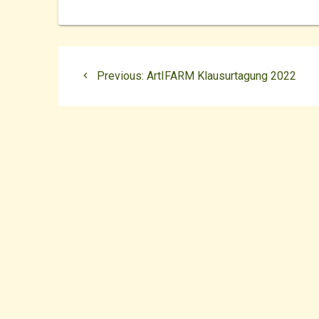
Beitragsnavigatio
Previous
Previous:
ArtIFARM Klausurtagung 2022
post: