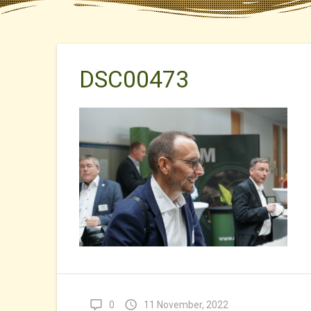
DSC00473
0
11 November, 2022